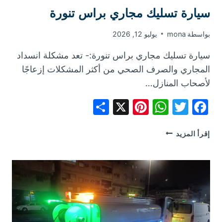
سيارة تسليك مجاري براس تنورة
بواسطة
mona
يوليو 12, 2026
سيارة تسليك مجاري براس تنورة:- تعد مشكلة انسداد
المجاري والصرف الصحي من أكثر المشكلات إزعاجًا
لأصحاب المنازل…
Share
Pinterest
WhatsApp
X
Facebook
Twitter
سيارة
إقرأ المزيد
تسليك
مجاري
براس
تنورة