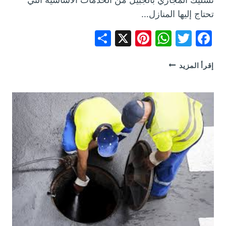
تحتاج إليها المنازل…
Share
Pinterest
WhatsApp
X
Facebook
Twitter
أفضل
إقرأ المزيد
شركة
تسليك
مجاري
بالجبيل