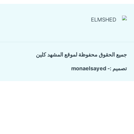
جميع الحقوق محفوظة لموقع المشهد كلين
تصميم :- monaelsayed
Call Now Button
الرئيسية
تبديل
خدماتنا
القائمة
شركة ترميم وتشطيب منازل
الفرعية
تسليك المجاري والبيارات