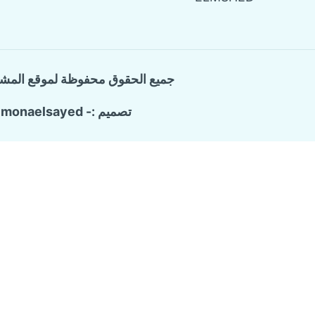
جميع الحقوق محفوظة لموقع المش
تصميم :- monaelsayed
Call Now Button
الرئيسية
تبديل
خدماتنا
القائمة
شركة ترميم وتشطيب منازل
الفرعية
تسليك المجاري والبيارات
كشف تسربات المياه
مكافحة حشرات منزلية
عزل الاسطح