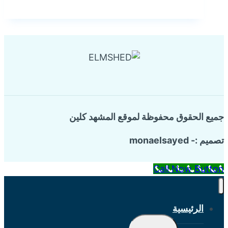
أسطح
براس
الغار
جميع الحقوق محفوظة لموقع المشهد كلين
تصميم :- monaelsayed
Call Now Button
الرئيسية
تبديل