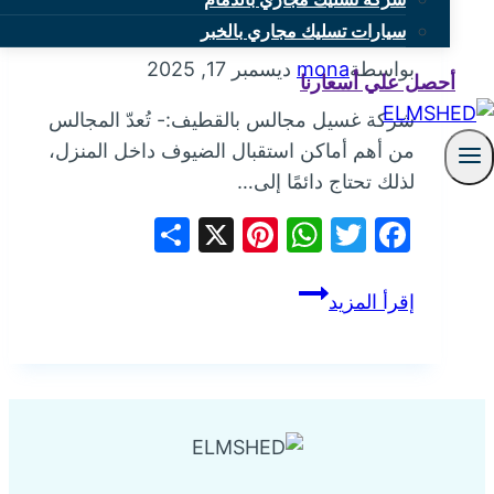
شركة غسيل مجالس بالقطيف
سيارات تسليك مجاري بالخبر
بواسطة
mona
ديسمبر 17, 2025
أحصل علي أسعارنا
شركة غسيل مجالس بالقطيف:- تُعدّ المجالس
من أهم أماكن استقبال الضيوف داخل المنزل،
لذلك تحتاج دائمًا إلى…
Share
Pinterest
WhatsApp
X
Facebook
Twitter
شركة
إقرأ المزيد
غسيل
مجالس
بالقطيف