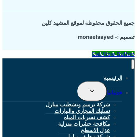
جميع الحقوق محفوظة لموقع المشهد كلين
تصميم :- monaelsayed
Call Now Button
الرئيسية
تبديل
خدماتنا
القائمة
الفرعية
شركة ترميم وتشطيب منازل
تسليك المجاري والبيارات
كشف تسربات المياه
مكافحة حشرات منزلية
عزل الاسطح
شركة تنظيف منازل