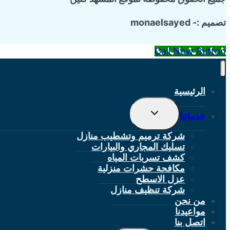
تصميم :- monaelsayed
Call Now Button
الرئيسية
تبديل
خدماتنا
القائمة
الفرعية
شركة ترميم وتشطيب منازل
تسليك المجاري والبيارات
كشف تسربات المياه
مكافحة حشرات منزلية
عزل الاسطح
شركة تنظيف منازل
من نحن
مواعيدنا
اتصل بنا