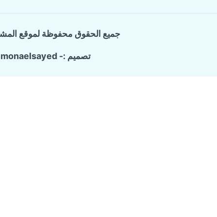
جميع الحقوق محفوظة لموقع المش
تصميم :- monaelsayed
Call Now Button
الرئيسية
تبديل
خدماتنا
القائمة
الفرعية
شركة ترميم وتشطيب منازل
تسليك المجاري والبيارات
كشف تسربات المياه
مكافحة حشرات منزلية
عزل الاسطح
شركة تنظيف منازل
من نحن