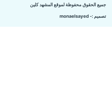
جميع الحقوق محفوظة لموقع المشهد كلين
تصميم :- monaelsayed
Call Now Button
الرئيسية
تبديل
خدماتنا
القائمة
الفرعية
شركة ترميم وتشطيب منازل
تسليك المجاري والبيارات
كشف تسربات المياه
مكافحة حشرات منزلية
عزل الاسطح
شركة تنظيف منازل
من نحن
مواعيدنا
اتصل بنا