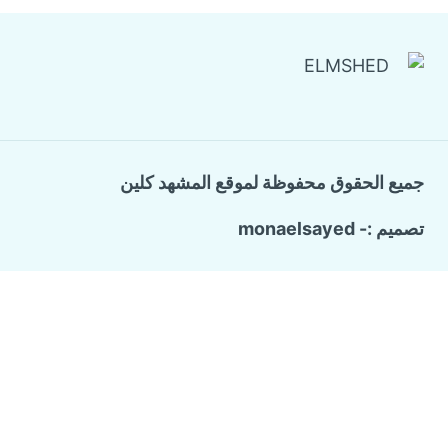
جميع الحقوق محفوظة لموقع المشهد كلين
تصميم :- monaelsayed
Call Now Button
الرئيسية
تبديل
خدماتنا
القائمة
شركة ترميم وتشطيب منازل
الفرعية
تسليك المجاري والبيارات