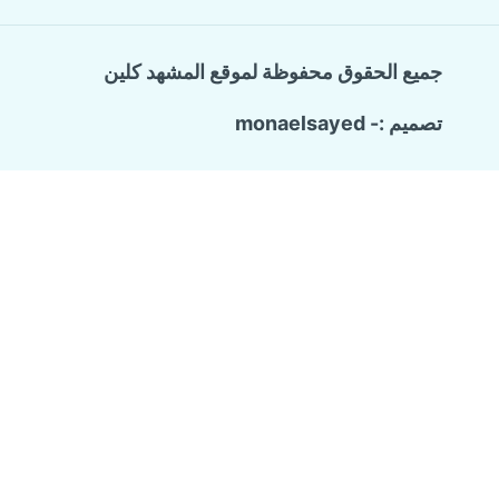
جميع الحقوق محفوظة لموقع المشهد كلين
تصميم :- monaelsayed
Call Now Button
الرئيسية
تبديل
خدماتنا
القائمة
شركة ترميم وتشطيب منازل
الفرعية
تسليك المجاري والبيارات
كشف تسربات المياه
مكافحة حشرات منزلية
عزل الاسطح
شركة تنظيف منازل
من نحن