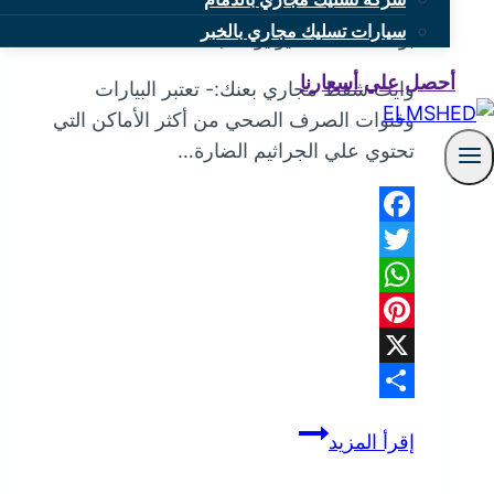
سيارات تسليك مجاري بالخبر
بواسطة
mona
يونيو 22, 2025
أحصل علي أسعارنا
وايت شفط مجاري بعنك:- تعتبر البيارات
وقنوات الصرف الصحي من أكثر الأماكن التي
تحتوي علي الجراثيم الضارة…
Facebook
Twitter
WhatsApp
Pinterest
X
Share
وايت
إقرأ المزيد
شفط
مجاري