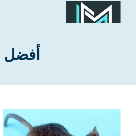
لتجاوز
لى
لمحتوى
أفضل ش