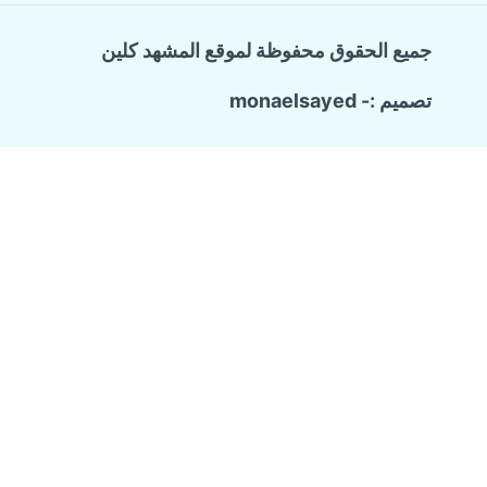
جميع الحقوق محفوظة لموقع المشهد كلين
تصميم :- monaelsayed
Call Now Button
الرئيسية
تبديل
خدماتنا
القائمة
الفرعية
شركة ترميم وتشطيب منازل
تسليك المجاري والبيارات
كشف تسربات المياه
مكافحة حشرات منزلية
عزل الاسطح
شركة تنظيف منازل
من نحن
مواعيدنا