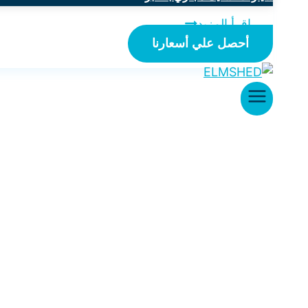
إقرأ المزيد
أفضل
شركة
أحصل علي أسعارنا
تسليك
مجاري
براس
تنورة