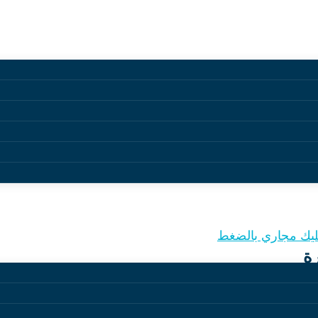
مجاري براس تنورة
يك مجاري بالضغط
ة
مة الصرف الصحي والمجاري من أهم البُنى التحتية التي تسا