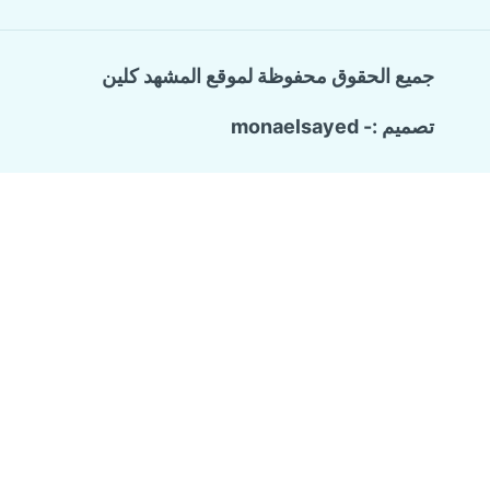
جميع الحقوق محفوظة لموقع المشهد كلين
تصميم :- monaelsayed
Call Now Button
الرئيسية
تبديل
خدماتنا
القائمة
شركة ترميم وتشطيب منازل
الفرعية
تسليك المجاري والبيارات
كشف تسربات المياه
مكافحة حشرات منزلية
عزل الاسطح
شركة تنظيف منازل
من نحن