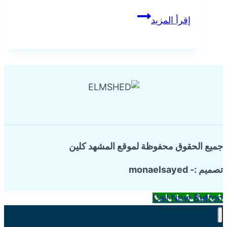
Share
شركة
إقرأ المزيد
عزل
خزانات
المياه
بالقطيف
من
الحرارة
جميع الحقوق محفوظة لموقع المشهد كلين
تصميم :- monaelsayed
Call Now Button