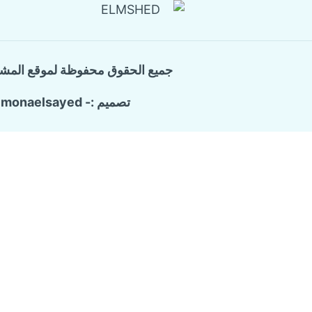
جميع الحقوق محفوظة لموقع المش
تصميم :- monaelsayed
الرئيسية
تبديل
خدماتنا
القائمة
الفرعية
شركة ترميم وتشطيب منازل
تسليك المجاري والبيارات
كشف تسربات المياه
مكافحة حشرات منزلية
عزل الاسطح
شركة تنظيف منازل
من نحن