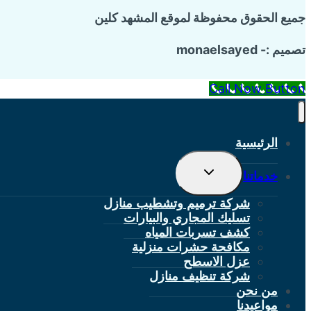
جميع الحقوق محفوظة لموقع المشهد كلين
تصميم :- monaelsayed
Call Now Button
الرئيسية
تبديل
خدماتنا
القائمة
الفرعية
شركة ترميم وتشطيب منازل
تسليك المجاري والبيارات
كشف تسربات المياه
مكافحة حشرات منزلية
عزل الاسطح
شركة تنظيف منازل
من نحن
مواعيدنا