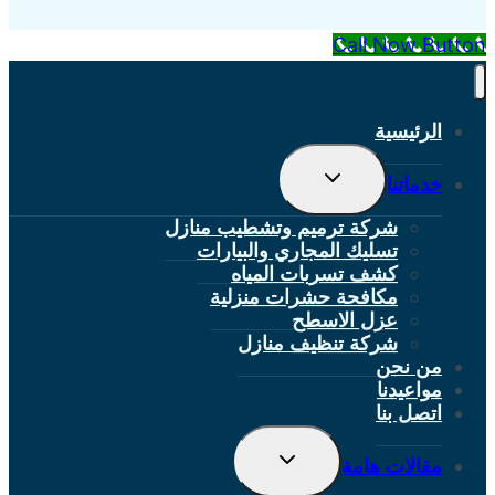
Call Now Button
الرئيسية
تبديل
خدماتنا
القائمة
الفرعية
شركة ترميم وتشطيب منازل
تسليك المجاري والبيارات
كشف تسربات المياه
مكافحة حشرات منزلية
عزل الاسطح
شركة تنظيف منازل
من نحن
مواعيدنا
اتصل بنا
تبديل
مقالات هامة
القائمة
الفرعية