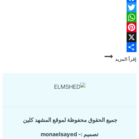
Facebook
Twitter
WhatsApp
Pinterest
X
شركة
Share
إقرأ المزيد
تسليك
مجاري
بالدمام
0560925087
جميع الحقوق محفوظة لموقع المشهد كلين
تصميم :- monaelsayed