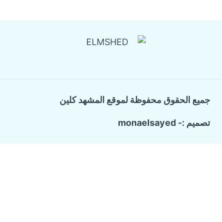
جميع الحقوق محفوظة لموقع المشهد كلين
تصميم :- monaelsayed
Call Now Button
الرئيسية
تبديل
خدماتنا
القائمة
الفرعية
شركة ترميم وتشطيب منازل