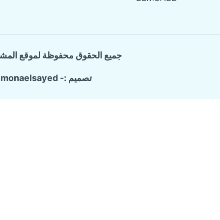
جميع الحقوق محفوظة لموقع المش
تصميم :- monaelsayed
Call Now Button
الرئيسية
تبديل
خدماتنا
القائمة
شركة ترميم وتشطيب منازل
الفرعية
تسليك المجاري والبيارات
كشف تسربات المياه
مكافحة حشرات منزلية
عزل الاسطح