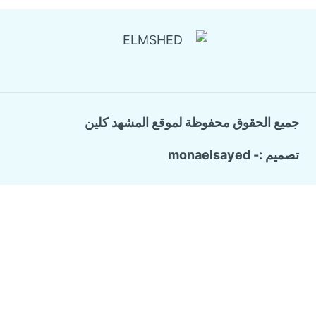
جميع الحقوق محفوظة لموقع المشهد كلين
تصميم :- monaelsayed
Call Now Button
الرئيسية
تبديل
خدماتنا
القائمة
الفرعية
شركة ترميم وتشطيب منازل
تسليك المجاري والبيارات