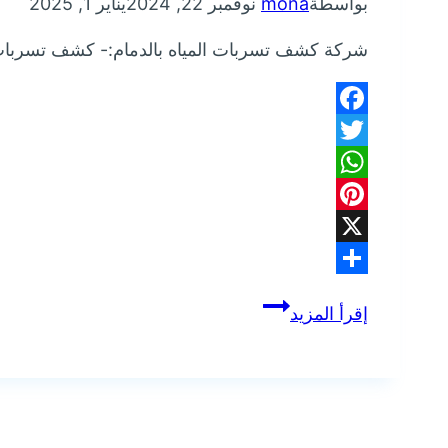
بواسطة
mona
نوفمبر 22, 2024
يناير 1, 2025
شركة كشف تسربات المياه بالدمام:- كشف تسربات ال
Facebook
Twitter
WhatsApp
Pinterest
X
Share
شركة
إقرأ المزيد
كشف
تسربات
المياه
بالدمام