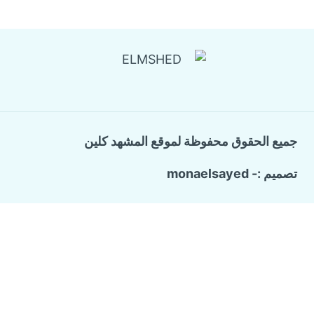
جميع الحقوق محفوظة لموقع المشهد كلين
تصميم :- monaelsayed
Call Now Button
الرئيسية
تبديل
خدماتنا
القائمة
الفرعية
شركة ترميم وتشطيب منازل