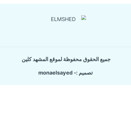
جميع الحقوق محفوظة لموقع المشهد كلين
تصميم :- monaelsayed
Call Now Button
الرئيسية
تبديل
خدماتنا
القائمة
شركة ترميم وتشطيب منازل
الفرعية