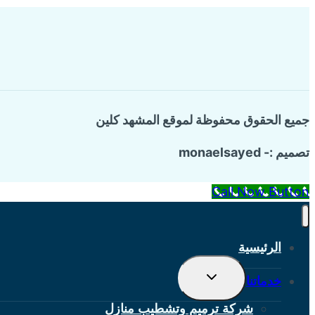
جميع الحقوق محفوظة لموقع المشهد كلين
تصميم :- monaelsayed
Call Now Button
الرئيسية
تبديل
خدماتنا
القائمة
الفرعية
شركة ترميم وتشطيب منازل