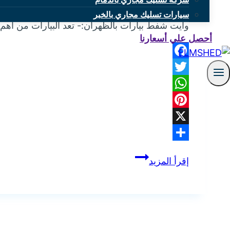
بواسطة
mona
يونيو 18, 2025
سيارات تسليك مجاري بالخبر
وايت شفط بيارات بالظهران:- تعد البيارات من أ
أحصل علي أسعارنا
Facebook
Twitter
WhatsApp
Pinterest
X
Share
وايت
إقرأ المزيد
شفط
بيارات
بالظهران