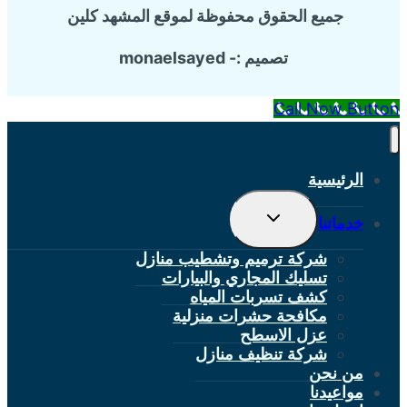
جميع الحقوق محفوظة لموقع المشهد كلين
تصميم :- monaelsayed
Call Now Button
الرئيسية
تبديل
خدماتنا
القائمة
الفرعية
شركة ترميم وتشطيب منازل
تسليك المجاري والبيارات
كشف تسربات المياه
مكافحة حشرات منزلية
عزل الاسطح
شركة تنظيف منازل
من نحن
مواعيدنا