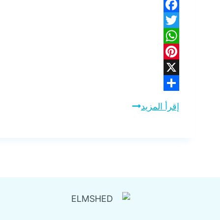
Facebook
Twitter
WhatsApp
Pinterest
X
Share
وايت
إقرأ المزيد
شفط
بيارات
براس
تنورة