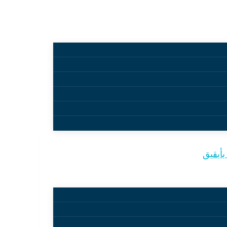
أبقيق
 الطرق…