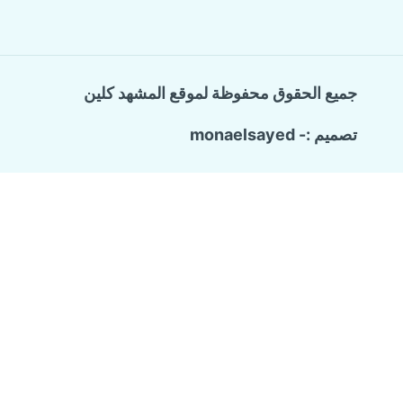
جميع الحقوق محفوظة لموقع المشهد كلين
تصميم :- monaelsayed
Call Now Button
الرئيسية
تبديل
خدماتنا
القائمة
الفرعية
شركة ترميم وتشطيب منازل
تسليك المجاري والبيارات
كشف تسربات المياه
مكافحة حشرات منزلية
عزل الاسطح