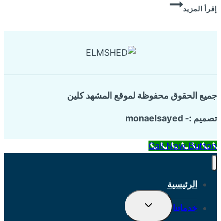
شركة
Share
إقرأ المزيد
تسليك
مجاري
جميع الحقوق محفوظة لموقع المشهد كلين
تصميم :- monaelsayed
Call Now Button
الرئيسية
تبديل
خدماتنا
القائمة
الفرعية