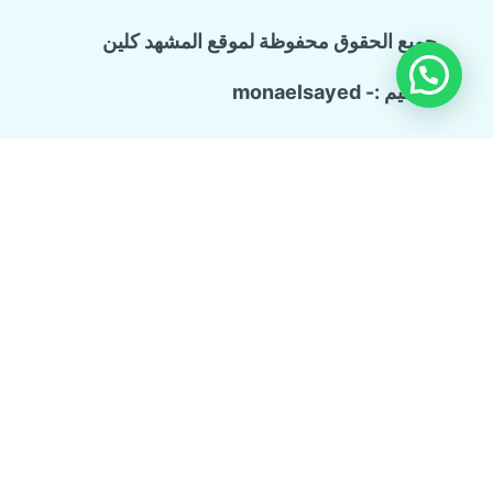
جميع الحقوق محفوظة لموقع المشهد كلين
تصميم :- monaelsayed
Call Now Button
الرئيسية
تبديل
خدماتنا
القائمة
شركة ترميم وتشطيب منازل
الفرعية
تسليك المجاري والبيارات
كشف تسربات المياه
مكافحة حشرات منزلية
عزل الاسطح
شركة تنظيف منازل
من نحن
مواعيدنا
اتصل بنا