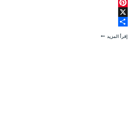
WhatsApp
Pinterest
X
Share
شركة
إقرأ المزيد
فتح
بيارات
بالنعيرية