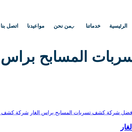
الرئيسية
خدماتنا
من نحن
مواعيدنا
اتصل بنا
ات المسابح براس ا
فضل شركة كشف تسربات المسابح براس الغار
شركة كشف تس
غار