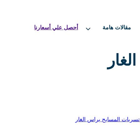
مقالات هامة
أحصل علي أسعارنا
لغار
ربات المسابح براس الغار