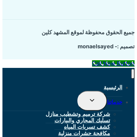
جميع الحقوق محفوظة لموقع المشهد كلين
تصميم :- monaelsayed
Call Now Button
الرئيسية
تبديل
خدماتنا
القائمة
الفرعية
شركة ترميم وتشطيب منازل
تسليك المجاري والبيارات
كشف تسربات المياه
مكافحة حشرات منزلية