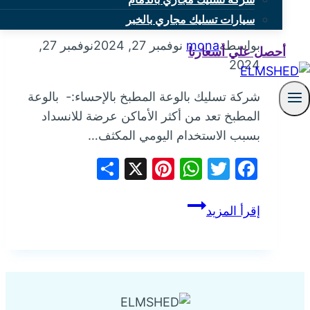
بالإحساء
سيارات تسليك مجاري بالخبر
بواسطة
mona
نوفمبر 27, 2024
نوفمبر 27,
أحصل علي أسعارنا
2024
شركة تسليك بالوعة المطبخ بالإحساء:- بالوعة
المطبخ تعد من أكثر الأماكن عرضة للانسداد
بسبب الاستخدام اليومي المكثف…
Share
Pinterest
WhatsApp
X
Facebook
Twitter
شركة
إقرأ المزيد
تسليك
بالوعة
المطبخ
بالإحساء