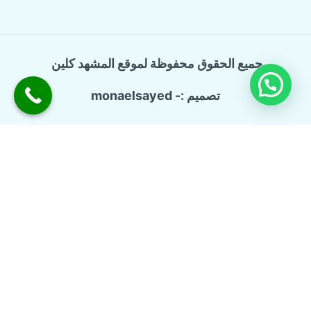
جميع الحقوق محفوظة لموقع المشهد كلين
تصميم :- monaelsayed
الرئيسية
تبديل
خدماتنا
القائمة
الفرعية
شركة ترميم وتشطيب منازل
تسليك المجاري والبيارات
كشف تسربات المياه
مكافحة حشرات منزلية
عزل الاسطح
شركة تنظيف منازل
من نحن