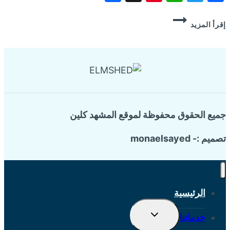
شركة
إقرأ المزيد
تسليك
مجاري
بالضغط
براس
تنورة
جميع الحقوق محفوظة لموقع المشهد كلين
تصميم :- monaelsayed
الرئيسية
تبديل
خدماتنا
القائمة
الفرعية