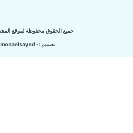
جميع الحقوق محفوظة لموقع المش
تصميم :- monaelsayed
Call Now Button
الرئيسية
تبديل
خدماتنا
القائمة
الفرعية
شركة ترميم وتشطيب منازل
تسليك المجاري والبيارات
كشف تسربات المياه
مكافحة حشرات منزلية
عزل الاسطح