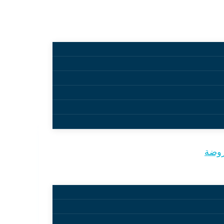
روضة
 نظافة…