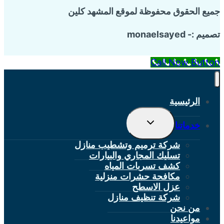
جميع الحقوق محفوظة لموقع المشهد كلين
تصميم :- monaelsayed
Call Now Button
الرئيسية
تبديل
خدماتنا
القائمة
الفرعية
شركة ترميم وتشطيب منازل
تسليك المجاري والبيارات
كشف تسربات المياه
مكافحة حشرات منزلية
عزل الاسطح
شركة تنظيف منازل
من نحن
مواعيدنا