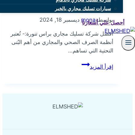
تنورة
سيارات تسليك مجاري بالخبر
بواسطة
mona
ديسمبر 18, 2024
أحصل علي أسعارنا
أفضل شركة تسليك مجاري براس تنورة:- تُعتبر
أنظمة الصرف الصحي والمجاري من أهم البُنى
التحتية التي تساهم…
أفضل
إقرأ المزيد
شركة
تسليك
مجاري
براس
تنورة