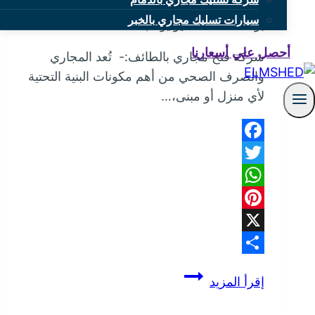
سيارات تسليك مجاري بالخبر
بواسطة
mona
يوليو 8, 2025
أحصل علي أسعارنا
شركة فتح مجاري بالطائف:- تُعد المجاري
والصرف الصحي من أهم مكونات البنية التحتية
لأي منزل أو مبنى،…
Facebook
Twitter
WhatsApp
Pinterest
X
Share
شركة
إقرأ المزيد
فتح
مجاري