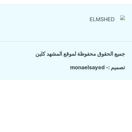
جميع الحقوق محفوظة لموقع المشهد كلين
تصميم :- monaelsayed
Call Now Button
الرئيسية
تبديل
خدماتنا
القائمة
شركة ترميم وتشطيب منازل
الفرعية
تسليك المجاري والبيارات