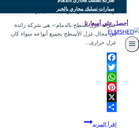
سيارات تسليك مجاري بالخبر
بواسطة
mona
نوفمبر 4, 2024
يناير 1, 2025
أحصل علي أسعارنا
شركة عزل أسطح بالدمام:– هي شركة رائدة
في مجال عزل الأسطح بجميع أنواعه سواء كان
عزل حرارى…
Facebook
Twitter
WhatsApp
Pinterest
X
Share
شركة
إقرأ المزيد
عزل
أسطح