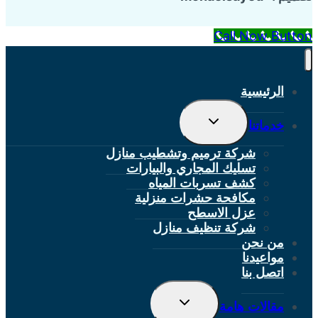
Call Now Button
الرئيسية
تبديل
خدماتنا
القائمة
الفرعية
شركة ترميم وتشطيب منازل
تسليك المجاري والبيارات
كشف تسربات المياه
مكافحة حشرات منزلية
عزل الاسطح
شركة تنظيف منازل
من نحن
مواعيدنا
اتصل بنا
تبديل
مقالات هامة
القائمة