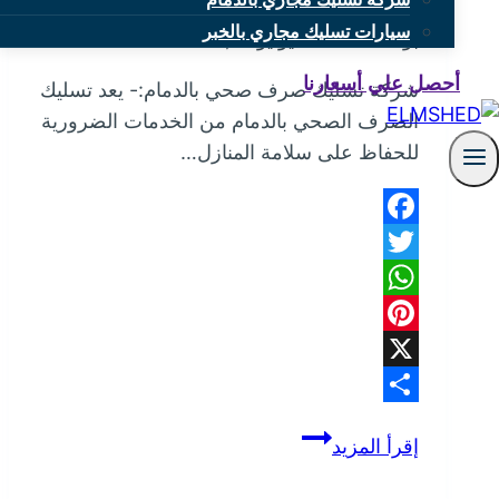
سيارات تسليك مجاري بالخبر
بواسطة
mona
يونيو 21, 2026
أحصل علي أسعارنا
شركة تسليك صرف صحي بالدمام:- يعد تسليك
الصرف الصحي بالدمام من الخدمات الضرورية
للحفاظ على سلامة المنازل…
Facebook
Twitter
WhatsApp
Pinterest
X
Share
شركة
إقرأ المزيد
تسليك
صرف