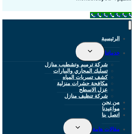
Call Now Button
الرئيسية
تبديل
خدماتنا
القائمة
الفرعية
شركة ترميم وتشطيب منازل
تسليك المجاري والبيارات
كشف تسربات المياه
مكافحة حشرات منزلية
عزل الاسطح
شركة تنظيف منازل
من نحن
مواعيدنا
اتصل بنا
تبديل
مقالات هامة
القائمة