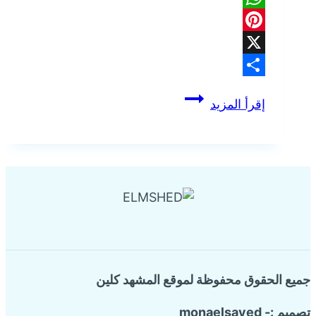
WhatsApp
Pinterest
X
Share
سيارات
إقرأ المزيد
تسليك
مجاري
براس
تنورة
جميع الحقوق محفوظة لموقع المشهد كلين
تصميم :- monaelsayed