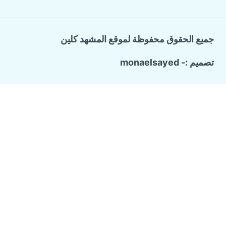
جميع الحقوق محفوظة لموقع المشهد كلين
تصميم :- monaelsayed
Call Now Button
الرئيسية
تبديل
خدماتنا
القائمة
الفرعية
شركة ترميم وتشطيب منازل
تسليك المجاري والبيارات
كشف تسربات المياه
مكافحة حشرات منزلية
عزل الاسطح
شركة تنظيف منازل
من نحن