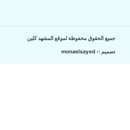
جميع الحقوق محفوظة لموقع المشهد كلين
تصميم :- monaelsayed
Call Now Button
الرئيسية
تبديل
خدماتنا
القائمة
الفرعية
شركة ترميم وتشطيب منازل
تسليك المجاري والبيارات
كشف تسربات المياه
مكافحة حشرات منزلية