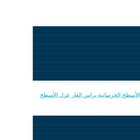
أسطح الخرسانية براس الغار
عزل الأسطح
 إلى…