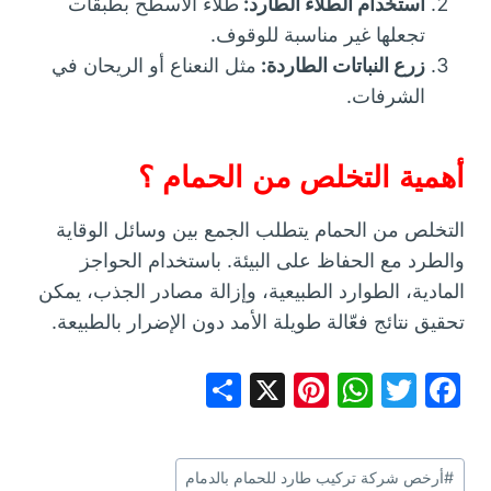
استخدام الطلاء الطارد:
طلاء الأسطح بطبقات
تجعلها غير مناسبة للوقوف.
زرع النباتات الطاردة:
مثل النعناع أو الريحان في
الشرفات.
أهمية التخلص من الحمام ؟
التخلص من الحمام يتطلب الجمع بين وسائل الوقاية
والطرد مع الحفاظ على البيئة. باستخدام الحواجز
المادية، الطوارد الطبيعية، وإزالة مصادر الجذب، يمكن
تحقيق نتائج فعّالة طويلة الأمد دون الإضرار بالطبيعة.
S
X
Pi
W
T
F
h
nt
h
w
a
ar
er
at
itt
c
وسوم
#
أرخص شركة تركيب طارد للحمام بالدمام