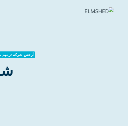
لتجاوز
لى
لمحتوى
أرخص شركة ترميم منا
شرك