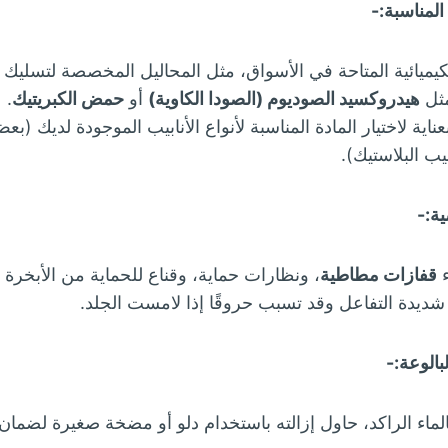
 المناسبة:-
لكيميائية المتاحة في الأسواق، مثل المحاليل المخصصة لتسليك 
مثل
هيدروكسيد الصوديوم (الصودا الكاوية)
أو
حمض الكبريتيك
.
اية لاختيار المادة المناسبة لأنواع الأنابيب الموجودة لديك (بعض
يب البلاستيك).
ية:-
ء
قفازات مطاطية
، ونظارات حماية، وقناع للحماية من الأبخرة ال
ن شديدة التفاعل وقد تسبب حروقًا إذا لامست الجلد.
لبالوعة:-
بالماء الراكد، حاول إزالته باستخدام دلو أو مضخة صغيرة لضمان