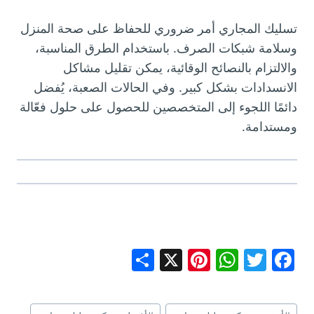
تسليك المجاري أمر ضروري للحفاظ على صحة المنزل
وسلامة شبكات الصرف. باستخدام الطرق المناسبة،
والالتزام بالنصائح الوقائية، يمكن تقليل مشاكل
الانسدادات بشكل كبير. وفي الحالات الصعبة، يُفضل
دائمًا اللجوء إلى المتخصصين للحصول على حلول فعّالة
ومستدامة.
S
X
Pi
W
T
F
h
nt
h
w
a
ar
er
at
itt
c
وسوم