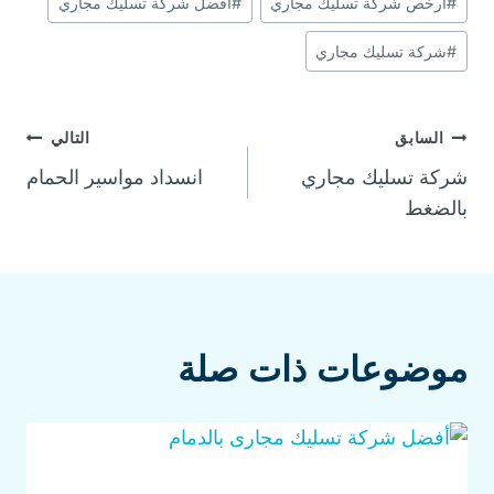
#
أرخص شركة تسليك مجاري
#
أفضل شركة تسليك مجاري
e
e
s
er
e
المقال:
st
A
b
#
شركة تسليك مجاري
p
o
p
o
تصفّح
السابق
التالي
k
شركة تسليك مجاري
انسداد مواسير الحمام
المقالات
بالضغط
موضوعات ذات صلة