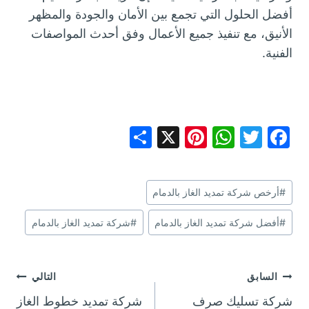
أفضل الحلول التي تجمع بين الأمان والجودة والمظهر
الأنيق، مع تنفيذ جميع الأعمال وفق أحدث المواصفات
الفنية.
S
X
Pi
W
T
F
h
nt
h
w
a
ar
er
at
itt
c
وسوم
#
أرخص شركة تمديد الغاز بالدمام
e
e
s
er
e
المقال:
st
A
b
#
أفضل شركة تمديد الغاز بالدمام
#
شركة تمديد الغاز بالدمام
p
o
p
o
تصفّح
السابق
التالي
k
شركة تسليك صرف
شركة تمديد خطوط الغاز