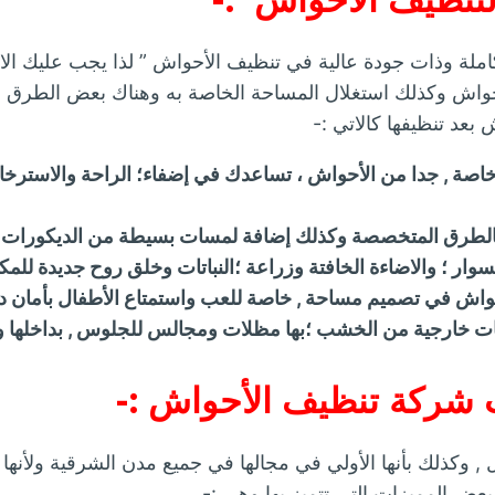
ملة وذات جودة عالية في تنظيف الأحواش ” لذا يجب عليك الا
أحواش وكذلك استغلال المساحة الخاصة به وهناك بعض الطرق ا
عد تنظيفها كالاتي :-
ة , جدا من الأحواش ، تساعدك في إضفاء؛ الراحة والاسترخاء 
الطرق المتخصصة وكذلك إضافة لمسات بسيطة من الديكورات ا
ار ؛ والاضاءة الخافتة وزراعة ؛النباتات وخلق روح جديدة للمكا
واش في تصميم مساحة , خاصة للعب واستمتاع الأطفال بأمان دو
 خارجية من الخشب ؛بها مظلات ومجالس للجلوس , بداخلها و
 شركة تنظيف الأحواش :-
ل , وكذلك بأنها الأولي في مجالها في جميع مدن الشرقية ولأنها 
بعض المميزات التي تتميز بها وهي :-