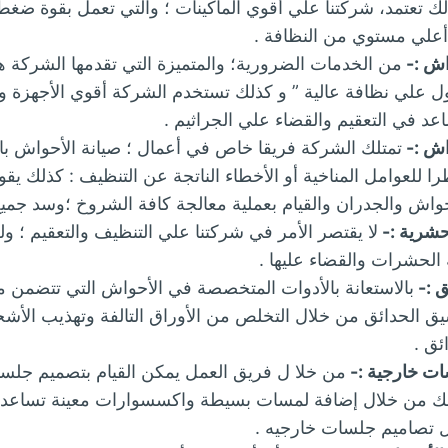
 تعتمد، شركتنا علي أقوي الماكينات ؛ والتي تعمل بقوة ضغط 
علي مستوي من النظافة .
اش :-
من الخدمات الضرورية؛ والمتميزة التي تقدمها الشركة ه
 علي نظافة عالية ” و كذلك تستخدم الشركة أقوي الأجهزة وال
اعد في التعقيم والقضاء علي الجراثيم .
اش :-
تمتلك الشركة فريقا خاص في أعمال ؛ صيانة الأحواش با
 للعوامل المناخية أو الأخطاء الناتجة عن التنظيف : كذلك ي
واش والجدران والقيام بعملية معالجة كافة الشروخ ؛وسد جميع
شرية :-
لا يقتصر الأمر في شركتنا علي التنظيف والتعقيم ؛ 
الحشرات والقضاء عليها .
ق :-
بالاستعانة بالأدوات المتخصصة في الأحواش التي تتضمن 
ق الحدائق من خلال التخلص من الأوراق التالفة وتهذيب الأشجا
ئق .
ت خارجية :-
من خلا ل فريق العمل يمكن القيام بتصميم جلس
ذلك من خلال إضافة لمسات بسيطة واكسسوارات معينة تساع
تصاميم جلسات خارجيه .